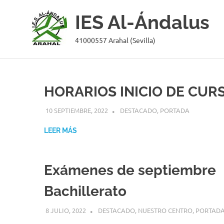
IES Al-Ándalus
41000557 Arahal (Sevilla)
Saltar
al
contenido
HORARIOS INICIO DE CUR
10 SEPTIEMBRE, 2022
MANUEL GONZÁLEZ
DESTACADO
,
PORTADA
LEER MÁS
Exámenes de septiembre
Bachillerato
8 JULIO, 2022
MANUEL GONZÁLEZ
DESTACADO
,
NUESTRO CENTRO
,
PORTAD