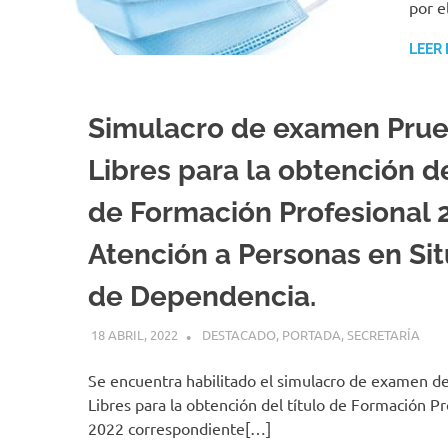
por e
LEER
Simulacro de examen Pru
Libres para la obtención de
de Formación Profesional 
Atención a Personas en Si
de Dependencia.
18 ABRIL, 2022
MANUEL GONZÁLEZ
DESTACADO
,
PORTADA
,
SECRETARÍA
Se encuentra habilitado el simulacro de examen d
Libres para la obtención del título de Formación Pr
2022 correspondiente[…]