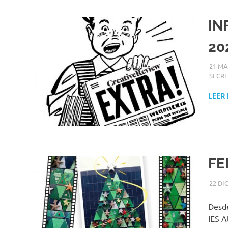
IN
20
21 MA
SECRE
LEER
FE
22 DI
Desde
IES A