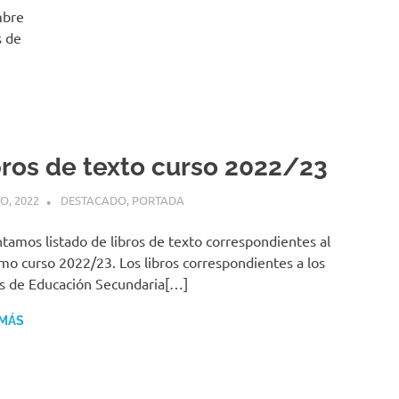
mbre
s de
bros de texto curso 2022/23
IO, 2022
MANUEL GONZÁLEZ
DESTACADO
,
PORTADA
tamos listado de libros de texto correspondientes al
mo curso 2022/23. Los libros correspondientes a los
s de Educación Secundaria[…]
 MÁS