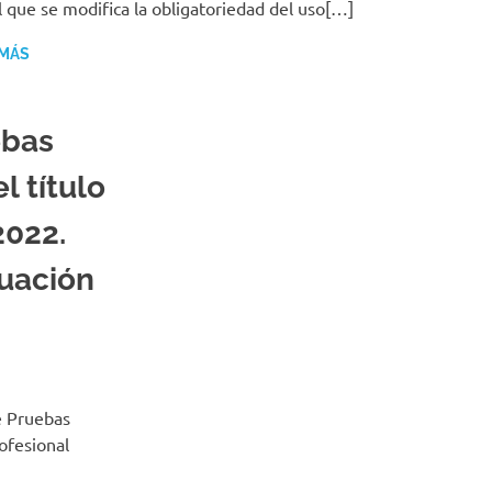
l que se modifica la obligatoriedad del uso[…]
 MÁS
ebas
l título
2022.
tuación
e Pruebas
ofesional