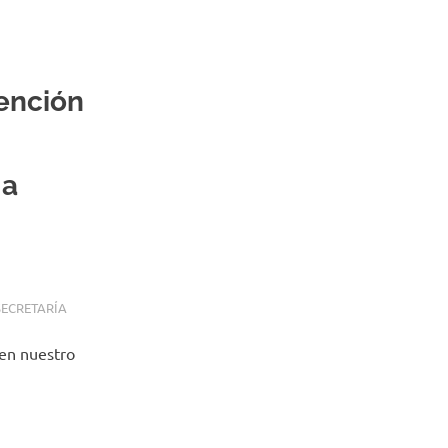
tención
 a
SECRETARÍA
 en nuestro