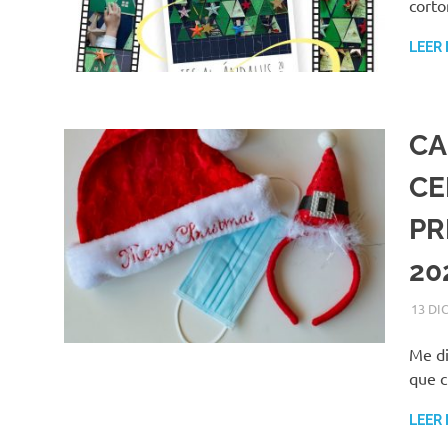
cort
LEER
CA
CE
PR
20
13 DI
Me di
que c
LEER