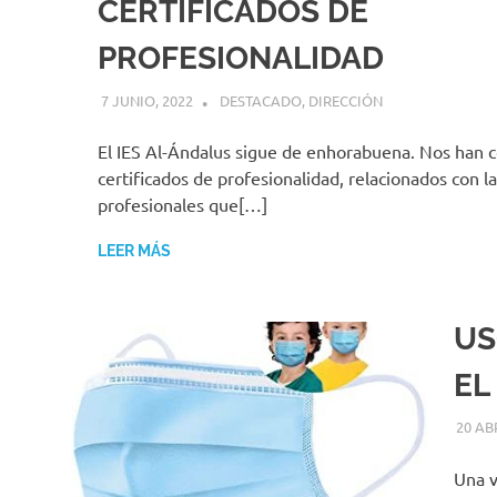
CERTIFICADOS DE
PROFESIONALIDAD
7 JUNIO, 2022
MIGUEL RUÍZ
DESTACADO
,
DIRECCIÓN
El IES Al-Ándalus sigue de enhorabuena. Nos han 
certificados de profesionalidad, relacionados con la
profesionales que[…]
LEER MÁS
US
EL
20 AB
Una v