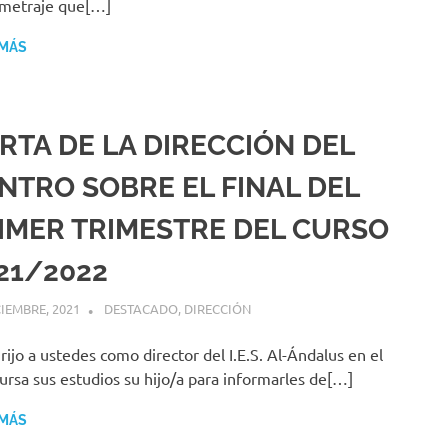
ometraje que[…]
 MÁS
RTA DE LA DIRECCIÓN DEL
NTRO SOBRE EL FINAL DEL
IMER TRIMESTRE DEL CURSO
21/2022
CIEMBRE, 2021
MIGUEL RUÍZ
DESTACADO
,
DIRECCIÓN
rijo a ustedes como director del I.E.S. Al-Ándalus en el
ursa sus estudios su hijo/a para informarles de[…]
 MÁS