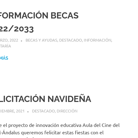
FORMACIÓN BECAS
22/2033
RZO, 2022
MIGUEL RUÍZ
BECAS Y AYUDAS
,
DESTACADO
,
INFORMACIÓN
,
TARÍA
 MÁS
LICITACIÓN NAVIDEÑA
CIEMBRE, 2021
MIGUEL RUÍZ
DESTACADO
,
DIRECCIÓN
 el proyecto de innovación educativa Aula del Cine del
l-Ándalus queremos felicitar estas fiestas con el