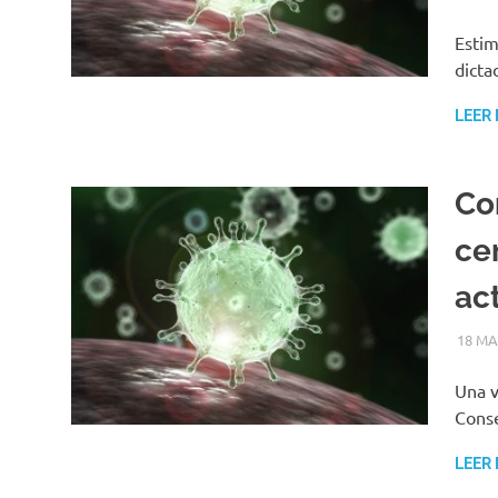
Estim
dicta
LEER
Co
ce
ac
18 MA
Una v
Conse
LEER