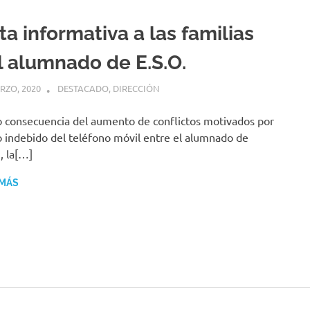
a informativa a las familias
l alumnado de E.S.O.
RZO, 2020
MIGUEL RUÍZ
DESTACADO
,
DIRECCIÓN
consecuencia del aumento de conflictos motivados por
o indebido del teléfono móvil entre el alumnado de
., la[…]
 MÁS