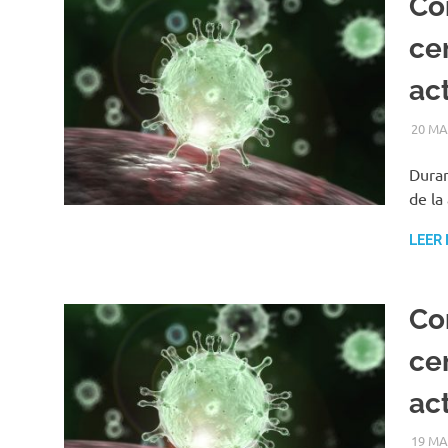
Co
ce
ac
20 MA
Duran
de la
LEER
Co
ce
ac
19 MA