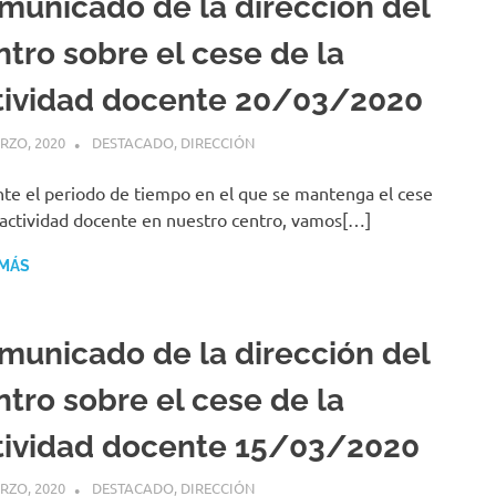
municado de la dirección del
ntro sobre el cese de la
tividad docente 20/03/2020
RZO, 2020
MIGUEL RUÍZ
DESTACADO
,
DIRECCIÓN
te el periodo de tiempo en el que se mantenga el cese
 actividad docente en nuestro centro, vamos[…]
 MÁS
municado de la dirección del
ntro sobre el cese de la
tividad docente 15/03/2020
RZO, 2020
MIGUEL RUÍZ
DESTACADO
,
DIRECCIÓN