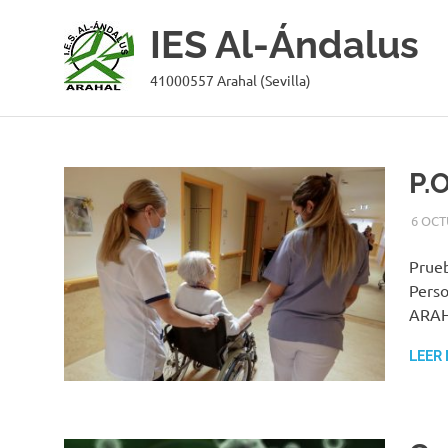
IES Al-Ándalus
41000557 Arahal (Sevilla)
Saltar
al
contenido
P.
6 OCT
Prueb
Perso
ARAH
LEER