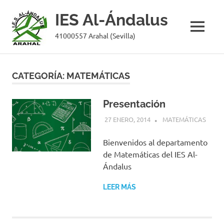
IES Al-Ándalus
MENÚ
41000557 Arahal (Sevilla)
Saltar
al
CATEGORÍA:
MATEMÁTICAS
contenido
Presentación
27 ENERO, 2014
JASVAZQUEZ
MATEMÁTICAS
Bienvenidos al departamento
de Matemáticas del IES Al-
Ándalus
LEER MÁS