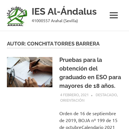
IES Al-Ándalus
MENÚ
41000557 Arahal (Sevilla)
Saltar
al
AUTOR:
CONCHITA TORRES BARRERA
contenido
Pruebas para la
obtención del
graduado en ESO para
mayores de 18 años.
4 FEBRERO, 2021
CONCHITA TORRES
DESTACADO
,
BARRERA
ORIENTACIÓN
Orden de 16 de septiembre
de 2019, BOJA nº 199 de 15
de octubreCalendario 2021