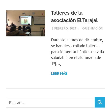
Talleres de la
asociación El Tarajal
3 FEBRERO, 2021
CONCHITA TORRES
ORIENTACIÓN
BARRERA
Durante el mes de diciembre,
se han desarrollado talleres
para fomentar hábitos de vida
saludable en el alumnado de
1º[…]
LEER MÁS
Buscar:
BUSCAR