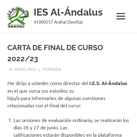
IES Al-Ándalus
MENÚ
41000557 Arahal (Sevilla)
Saltar
al
CARTA DE FINAL DE CURSO
contenido
2022/23
16 JUNIO, 2023
MIGUEL RUÍZ
PORTADA
Me dirijo a ustedes como director del
I.E.S. Al-Ándalus
en el que cursa sus estudios su
hijo/a para informarles de algunas cuestiones
relacionadas con el final del curso:
Las sesiones de evaluación ordinaria, se realizarán los
días 26 y 27 de junio. Las
calificaciones estarán disponibles en la plataforma