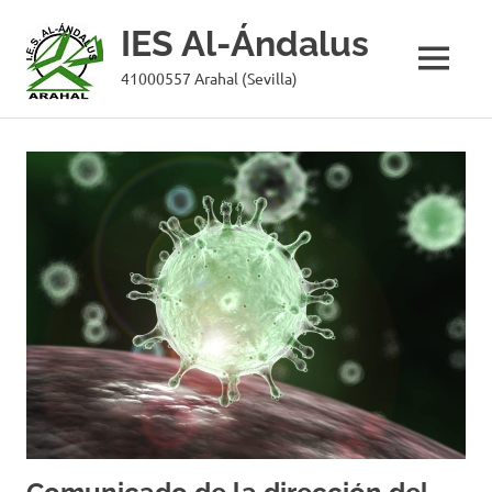
IES Al-Ándalus
MENÚ
41000557 Arahal (Sevilla)
Saltar
al
contenido