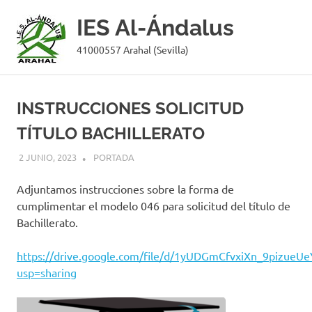
IES Al-Ándalus
41000557 Arahal (Sevilla)
Saltar
al
INSTRUCCIONES SOLICITUD
contenido
TÍTULO BACHILLERATO
2 JUNIO, 2023
MANUEL GONZÁLEZ
PORTADA
Adjuntamos instrucciones sobre la forma de
cumplimentar el modelo 046 para solicitud del título de
Bachillerato.
https://drive.google.com/file/d/1yUDGmCfvxiXn_9pizue
usp=sharing