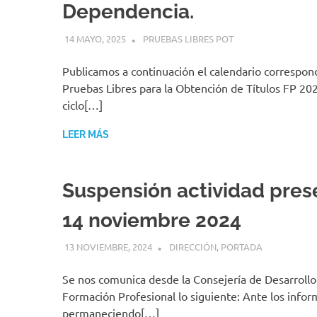
Dependencia.
14 MAYO, 2025
MIGUEL RUÍZ
PRUEBAS LIBRES POT
Publicamos a continuación el calendario correspond
Pruebas Libres para la Obtención de Títulos FP 202
ciclo[…]
LEER MÁS
Suspensión actividad pres
14 noviembre 2024
13 NOVIEMBRE, 2024
MIGUEL RUÍZ
DIRECCIÓN
,
PORTADA
Se nos comunica desde la Consejería de Desarrollo
Formación Profesional lo siguiente: Ante los infor
permaneciendo[…]