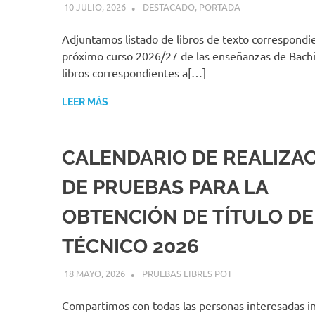
10 JULIO, 2026
MIGUEL RUÍZ
DESTACADO
,
PORTADA
Adjuntamos listado de libros de texto correspondie
próximo curso 2026/27 de las enseñanzas de Bachil
libros correspondientes a[…]
LEER MÁS
CALENDARIO DE REALIZA
DE PRUEBAS PARA LA
OBTENCIÓN DE TÍTULO DE
TÉCNICO 2026
18 MAYO, 2026
MIGUEL RUÍZ
PRUEBAS LIBRES POT
Compartimos con todas las personas interesadas i