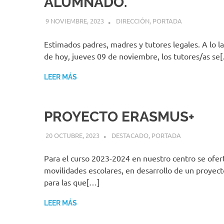
ALUMNADO.
9 NOVIEMBRE, 2023
MIGUEL RUÍZ
DIRECCIÓN
,
PORTADA
Estimados padres, madres y tutores legales. A lo la
de hoy, jueves 09 de noviembre, los tutores/as se
LEER MÁS
PROYECTO ERASMUS+
20 OCTUBRE, 2023
MIGUEL RUÍZ
DESTACADO
,
PORTADA
Para el curso 2023-2024 en nuestro centro se ofer
movilidades escolares, en desarrollo de un proyec
para las que[…]
LEER MÁS