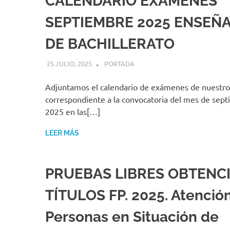
CALENDARIO EXÁMENES
SEPTIEMBRE 2025 ENSEÑ
DE BACHILLERATO
25 JULIO, 2025
MIGUEL RUÍZ
PORTADA
Adjuntamos el calendario de exámenes de nuestro
correspondiente a la convocatoria del mes de sep
2025 en las[…]
LEER MÁS
PRUEBAS LIBRES OBTENC
TÍTULOS FP. 2025. Atenció
Personas en Situación de