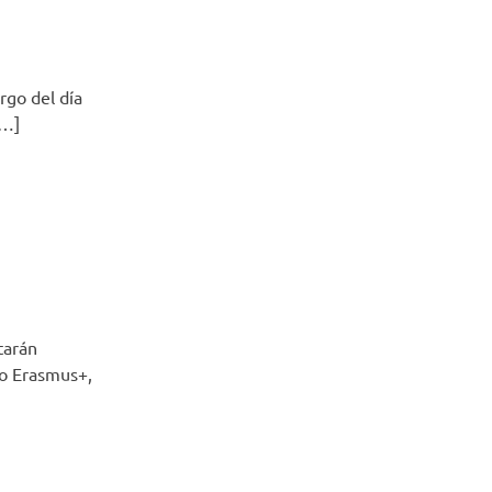
rgo del día
[…]
tarán
to Erasmus+,