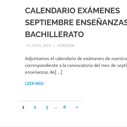
CALENDARIO EXÁMENES
SEPTIEMBRE ENSEÑANZAS
BACHILLERATO
13 JULIO, 2023
MIGUEL RUÍZ
PORTADA
Adjuntamos el calendario de exámenes de nuestro
correspondiente a la convocatoria del mes de sept
enseñanzas de[…]
LEER MÁS
Paginación
…
SIGUIENTES
1
2
3
8
»
ENTRADAS
de