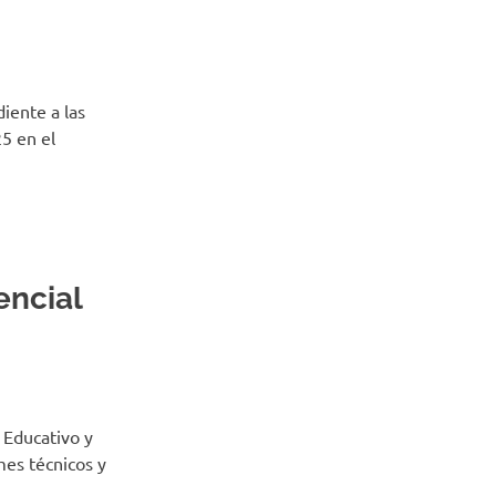
iente a las
5 en el
encial
 Educativo y
mes técnicos y