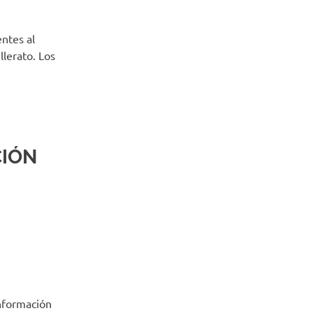
ntes al
lerato. Los
CIÓN
nformación